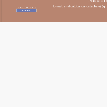
SINDICATO D
E-mail:
sindicatobancariostaubate@gm