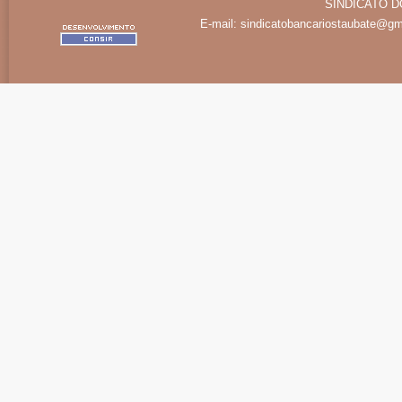
SINDICATO D
E-mail:
sindicatobancariostaubate@gm