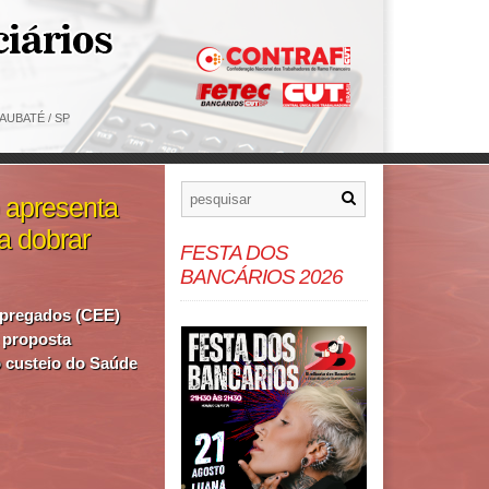
AUBATÉ / SP
 apresenta
a dobrar
FESTA DOS
BANCÁRIOS 2026
pregados (CEE)
 proposta
o custeio do Saúde