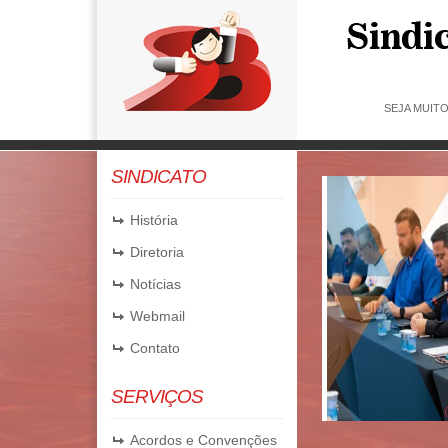
SEJA MUIT
SINDICATO
OMUNICADO | HORÁRIO DE
TENDIMENTO
História
Diretoria
06/01/2025
Notícias
Webmail
Contato
SERVIÇOS
Acordos e Convenções