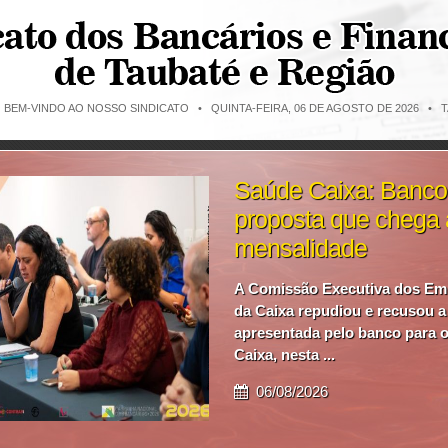
O BEM-VINDO AO NOSSO SINDICATO •
QUINTA-FEIRA, 06 DE AGOSTO DE 2026 • T
Saúde Caixa: Banco
proposta que chega 
mensalidade
A Comissão Executiva dos Em
da Caixa repudiou e recusou a
apresentada pelo banco para 
Caixa, nesta ...
06/08/2026