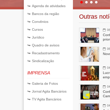
Agenda de atividades
Bancos da região
Outras notí
Convênios
Cursos
06
Conf
Jurídico
prio
Quadro de avisos
06
Recadastramento
Novo
Sindicalização
04
IMPRENSA
Lucr
emp
Galeria de Fotos
04
Jornal Agita Bancários
Conf
Cam
TV Agita Bancários
04