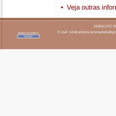
• Veja outras inf
SINDICATO D
E-mail:
sindicatobancariostaubate@gm