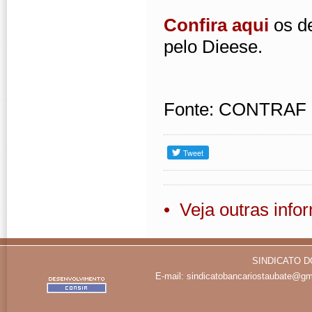
Confira aqui
os de
pelo Dieese.
Fonte: CONTRAF
• Veja outras inf
SINDICATO D
E-mail:
sindicatobancariostaubate@gm