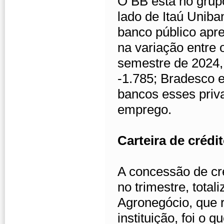
O BB está no grup
lado de Itaú Unib
banco público apr
na variação entre 
semestre de 2024,
-1.785; Bradesco e
bancos esses priv
emprego.
Carteira de crédi
A concessão de cr
no trimestre, tota
Agronegócio, que r
instituição, foi o