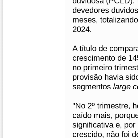
duvidosa (PCLD),
devedores duvido
meses, totalizando
2024.
A título de compa
crescimento de 14
no primeiro trimes
provisão havia sid
segmentos
large c
"No 2º trimestre, 
caído mais, porqu
significativa e, po
crescido, não foi d