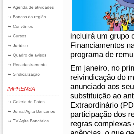
Agenda de atividades
Bancos da região
Convênios
incluirá um grupo 
Cursos
Financiamentos na
Jurídico
programa de remun
Quadro de avisos
Recadastramento
Em janeiro, no prim
Sindicalização
reivindicação do m
anunciado aos seu
IMPRENSA
substituição ao a
Galeria de Fotos
Extraordinário (PD
Jornal Agita Bancários
participação dos r
TV Agita Bancários
regras complexas 
agências, o que ge