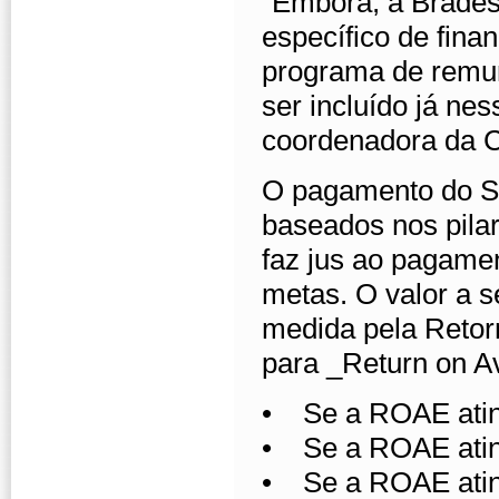
“Embora, a Brades
específico de fina
programa de remun
ser incluído já ne
coordenadora da 
O pagamento do Su
baseados nos pilar
faz jus ao pagamen
metas. O valor a s
medida pela Retor
para _Return on Av
• Se a ROAE ating
• Se a ROAE atin
• Se a ROAE atin