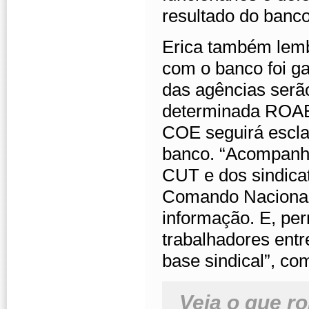
resultado do banc
Erica também lemb
com o banco foi ga
das agências serão
determinada ROAE
COE seguirá escla
banco. “Acompanhe
CUT e dos sindica
Comando Nacional
informação. E, pe
trabalhadores ent
base sindical”, co
Veja o que ro