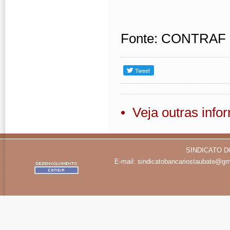
Fonte: CONTRAF
• Veja outras inf
SINDICATO D
E-mail:
sindicatobancariostaubate@gm