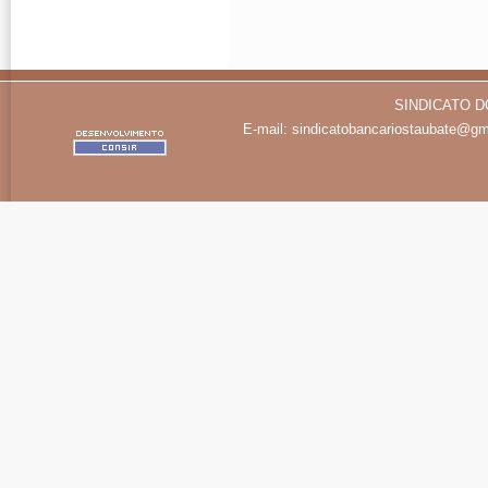
SINDICATO D
E-mail:
sindicatobancariostaubate@gm