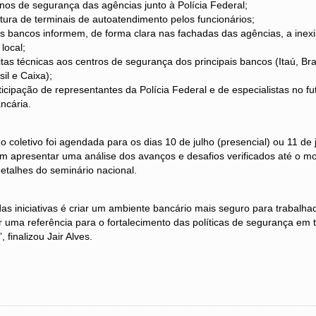
anos de segurança das agências junto à Polícia Federal;
rtura de terminais de autoatendimento pelos funcionários;
s bancos informem, de forma clara nas fachadas das agências, a inexi
local;
itas técnicas aos centros de segurança dos principais bancos (Itaú, B
il e Caixa);
rticipação de representantes da Polícia Federal e de especialistas no f
ncária.
 coletivo foi agendada para os dias 10 de julho (presencial) ou 11 de j
m apresentar uma análise dos avanços e desafios verificados até o
detalhes do seminário nacional.
das iniciativas é criar um ambiente bancário mais seguro para trabalhad
 uma referência para o fortalecimento das políticas de segurança em 
, finalizou Jair Alves.