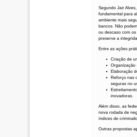
Segundo Jair Alves,
fundamental para a
ambiente mais segur
bancos. Não podemos
ou descaso com os 
preserve a integrid
Entre as ações prát
Criação de um
Organização 
Elaboração d
Reforço nas 
seguras no uso
Estreitament
inovadoras.
Além disso, as fed
nova rodada de neg
índices de criminal
Outras propostas a