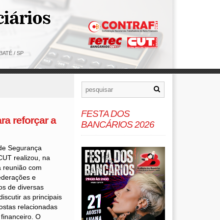
ATÉ / SP
FESTA DOS
a reforçar a
BANCÁRIOS 2026
 de Segurança
CUT realizou, na
ma reunião com
ederações e
os de diversas
iscutir as principais
ostas relacionadas
financeiro. O