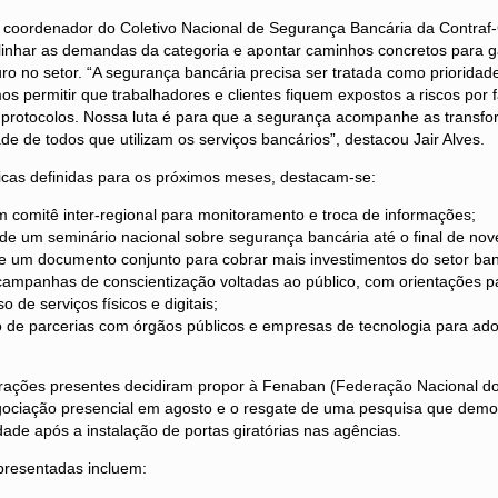
 coordenador do Coletivo Nacional de Segurança Bancária da Contraf-
linhar as demandas da categoria e apontar caminhos concretos para g
o no setor. “A segurança bancária precisa ser tratada como prioridade
 permitir que trabalhadores e clientes fiquem expostos a riscos por f
protocolos. Nossa luta é para que a segurança acompanhe as transfor
ade de todos que utilizam os serviços bancários”, destacou Jair Alves.
icas definidas para os próximos meses, destacam-se:
 comitê inter-regional para monitoramento e troca de informações;
de um seminário nacional sobre segurança bancária até o final de no
e um documento conjunto para cobrar mais investimentos do setor ban
campanhas de conscientização voltadas ao público, com orientações pa
 de serviços físicos e digitais;
o de parcerias com órgãos públicos e empresas de tecnologia para ad
erações presentes decidiram propor à Fenaban (Federação Nacional 
ociação presencial em agosto e o resgate de uma pesquisa que demo
idade após a instalação de portas giratórias nas agências.
presentadas incluem: