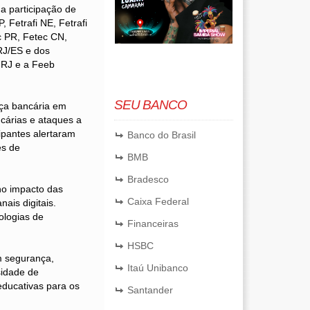
a participação de
, Fetrafi NE, Fetrafi
c PR, Fetec CN,
RJ/ES e dos
a RJ e a Feeb
SEU BANCO
nça bancária em
cárias e ataques a
cipantes alertaram
Banco do Brasil
es de
BMB
Bradesco
no impacto das
Caixa Federal
ais digitais.
ologias de
Financeiras
HSBC
m segurança,
Itaú Unibanco
sidade de
ducativas para os
Santander