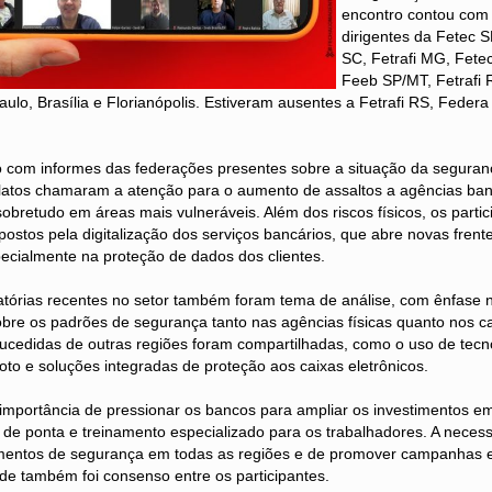
encontro contou com 
dirigentes da Fetec SP
SC, Fetrafi MG, Fete
Feeb SP/MT, Fetrafi 
aulo, Brasília e Florianópolis. Estiveram ausentes a Fetrafi RS, Feder
cio com informes das federações presentes sobre a situação da segura
elatos chamaram a atenção para o aumento de assaltos a agências ban
 sobretudo em áreas mais vulneráveis. Além dos riscos físicos, os parti
postos pela digitalização dos serviços bancários, que abre novas frent
pecialmente na proteção de dados dos clientes.
tórias recentes no setor também foram tema de análise, com ênfase 
bre os padrões de segurança tanto nas agências físicas quanto nos can
ucedidas de outras regiões foram compartilhadas, como o uso de tecn
o e soluções integradas de proteção aos caixas eletrônicos.
 importância de pressionar os bancos para ampliar os investimentos e
a de ponta e treinamento especializado para os trabalhadores. A neces
mentos de segurança em todas as regiões e de promover campanhas e
ade também foi consenso entre os participantes.