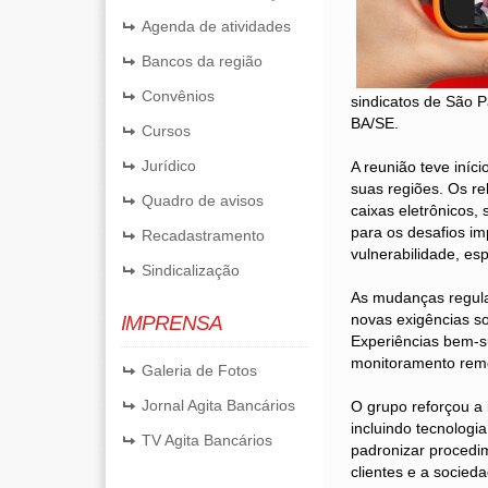
Agenda de atividades
Bancos da região
Convênios
sindicatos de São P
BA/SE.
Cursos
Jurídico
A reunião teve iní
suas regiões. Os r
Quadro de avisos
caixas eletrônicos,
para os desafios im
Recadastramento
vulnerabilidade, es
Sindicalização
As mudanças regula
novas exigências so
IMPRENSA
Experiências bem-s
monitoramento remot
Galeria de Fotos
Jornal Agita Bancários
O grupo reforçou a
incluindo tecnologi
TV Agita Bancários
padronizar procedi
clientes e a socied