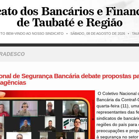
ITO BEM-VINDO AO NOSSO SINDICATO •
SÁBADO, 08 DE AGOSTO DE 2026 • TAUB
BRADESCO
onal de Segurança Bancária debate propostas par
 agências
O Coletivo Nacional
Bancária da Contraf-
quarta-feira (11), u
representantes das f
sindicatos de bancári
regiões do país para d
preocupações e prop
à segurança no setor 