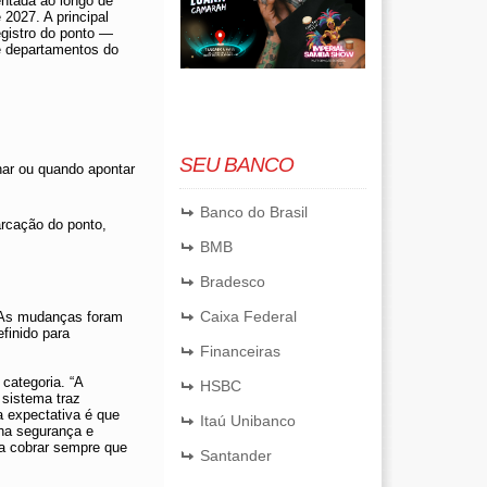
ntada ao longo de
 2027. A principal
gistro do ponto —
e departamentos do
SEU BANCO
inar ou quando apontar
Banco do Brasil
arcação do ponto,
BMB
Bradesco
Caixa Federal
. As mudanças foram
finido para
Financeiras
categoria. “A
HSBC
 sistema traz
 expectativa é que
Itaú Unibanco
ha segurança e
ra cobrar sempre que
Santander