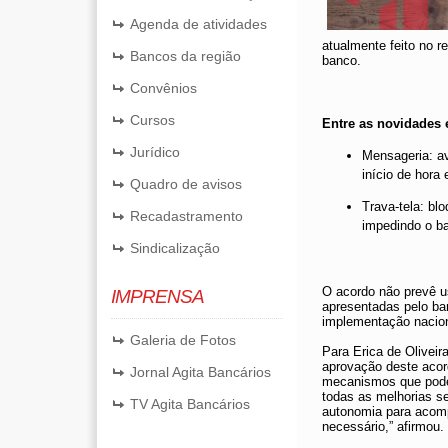
Agenda de atividades
atualmente feito no 
Bancos da região
banco.
Convênios
Cursos
Entre as novidades 
Jurídico
Mensageria: av
início de hora
Quadro de avisos
Trava-tela: bl
Recadastramento
impedindo o ba
Sindicalização
O acordo não prevê u
IMPRENSA
apresentadas pelo b
implementação nacion
Galeria de Fotos
Para Erica de Oliveir
aprovação deste acor
Jornal Agita Bancários
mecanismos que podem
todas as melhorias s
TV Agita Bancários
autonomia para acomp
necessário,” afirmou.