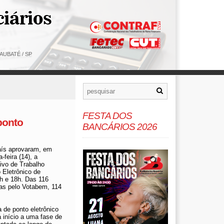
AUBATÉ / SP
FESTA DOS
ponto
BANCÁRIOS 2026
aís aprovaram, em
-feira (14), a
ivo de Trabalho
 Eletrônico de
9h e 18h. Das 116
as pelo Votabem, 114
de ponto eletrônico
á início a uma fase de