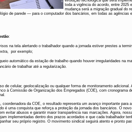
evolução tecnológica que será impleme
toda a vigência do acordo, entre 2025 e
mudança será a migração gradual do re
relógio de parede — para o computador dos bancários, em todas as agências 
estão
:
isos na tela alertando o trabalhador quando a jornada estiver prestes a term
 extra, por exemplo;
oqueio automático da estação de trabalho quando houver irregularidades na m
ncário de trabalhar até a regularização.
so de celular, geolocalização ou qualquer forma de monitoramento adicional
anco à Comissão de Organização dos Empregados (COE), com cronograma de
al.
a, coordenadora da COE, o resultado representa um avanço importante para a 
do é uma conquista que reforça a proteção da jornada dos bancários. O novo
 evitar abusos e garantir maior transparência nas marcações. Agora, nossa
ejam implementadas dentro dos prazos acordados e que cada trabalhador ten
anhar seu próprio registro. O movimento sindical seguirá atento e pronto pa