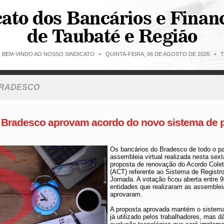
O BEM-VINDO AO NOSSO SINDICATO •
QUINTA-FEIRA, 06 DE AGOSTO DE 2026 • T
BRADESCO
 Bradesco aprovam acordo do novo sistema de 
Os bancários do Bradesco de todo o p
assembleia virtual realizada nesta sexta
proposta de renovação do Acordo Colet
(ACT) referente ao Sistema de Registro
Jornada. A votação ficou aberta entre 
entidades que realizaram as assemblei
aprovaram.
A proposta aprovada mantém o sistema 
já utilizado pelos trabalhadores, mas d