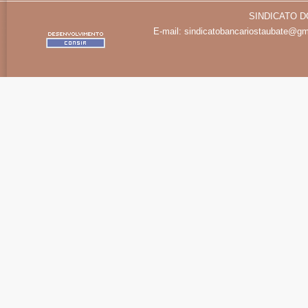
SINDICATO D
E-mail:
sindicatobancariostaubate@gm