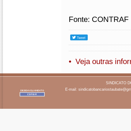
Fonte: CONTRAF
• Veja outras inf
SINDICATO D
E-mail:
sindicatobancariostaubate@gm