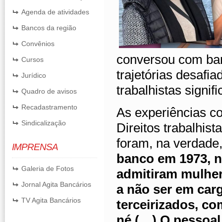
Agenda de atividades
Bancos da região
Convênios
conversou com ba
Cursos
trajetórias desaf
Jurídico
trabalhistas signif
Quadro de avisos
Recadastramento
As experiências c
Sindicalização
Direitos trabalhist
foram, na verdade,
IMPRENSA
banco em 1973, 
Galeria de Fotos
admitiram mulher
Jornal Agita Bancários
a não ser em car
TV Agita Bancários
terceirizados, co
né (…) O pessoal