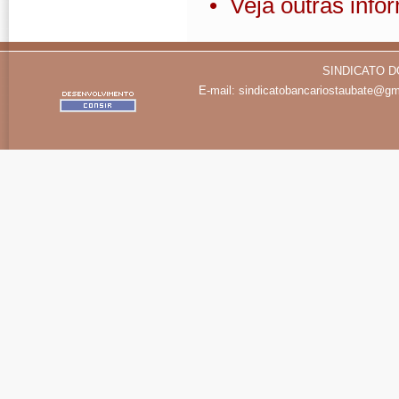
• Veja outras inf
SINDICATO D
E-mail:
sindicatobancariostaubate@gm