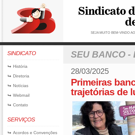
SEJA MUITO BEM-VINDO 
SEU BANCO -
SINDICATO
História
28/03/2025
Diretoria
Primeiras banc
Notícias
trajetórias de l
Webmail
Contato
SERVIÇOS
Acordos e Convenções