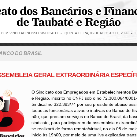
O BEM-VINDO AO NOSSO SINDICATO •
QUINTA-FEIRA, 06 DE AGOSTO DE 2026 • T
BANCO DO BRASIL
ASSEMBLEIA GERAL EXTRAORDINÁRIA ESPECÍF
O Sindicato dos Empregados em Estabelecimentos Ba
e Região, inscrito no CNPJ sob o no 72.300.064/0001-
Sindical no 322.393/74 por seu presidente abaixo ass
todas as funcionárias ativas e inativas do Banco do Br
não, que prestam serviços no Banco do Brasil, da base 
sindicato, para participarem da assembleia extraordiná
se realizará de forma remota/virtual, no dia 08 de ma
início às 19h00, por meio de uma live explicativa tran