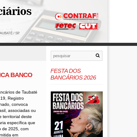
AUBATÉ / SP
FESTA DOS
ICA BANCO
BANCÁRIOS 2026
ncários de Taubaté
19, Registro
inado, convoca
asil, associadas ou
territorial deste
ria específica que
io de 2025, com
smitida em