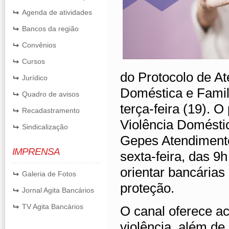
Agenda de atividades
Bancos da região
Convênios
Cursos
do Protocolo de A
Jurídico
Doméstica e Famili
Quadro de avisos
terça-feira (19). O
Recadastramento
Violência Domésti
Sindicalização
Gepes Atendimento
IMPRENSA
sexta-feira, das 9
orientar bancárias
Galeria de Fotos
proteção.
Jornal Agita Bancários
TV Agita Bancários
O canal oferece ac
violência, além d