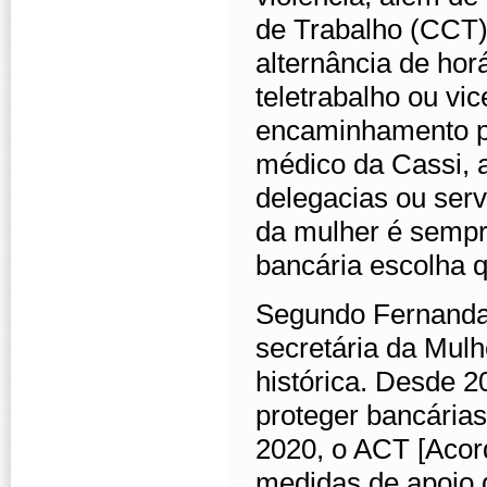
de Trabalho (CCT),
alternância de hor
teletrabalho ou v
encaminhamento p
médico da Cassi, 
delegacias ou serv
da mulher é sempr
bancária escolha q
Segundo Fernanda
secretária da Mul
histórica. Desde 
proteger bancária
2020, o ACT [Acor
medidas de apoio q