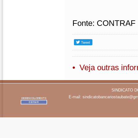
Fonte: CONTRAF
• Veja outras inf
SINDICATO D
E-mail:
sindicatobancariostaubate@gm