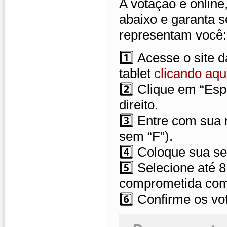
A votação é online
abaixo e garanta s
representam você:
1️⃣ Acesse o site 
tablet
clicando aqu
2️⃣ Clique em “Esp
direito.
3️⃣ Entre com sua 
sem “F”).
4️⃣ Coloque sua s
5️⃣ Selecione até 8
comprometida com 
6️⃣ Confirme os vo