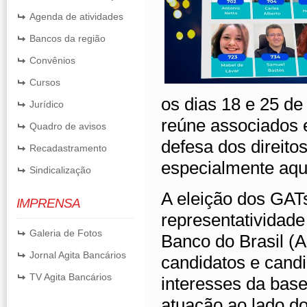
Agenda de atividades
Bancos da região
Convênios
Cursos
os dias 18 e 25 d
Jurídico
reúne associados e
Quadro de avisos
defesa dos direito
Recadastramento
especialmente aque
Sindicalização
A eleição dos GATs
IMPRENSA
representatividade
Galeria de Fotos
Banco do Brasil (
Jornal Agita Bancários
candidatos e cand
TV Agita Bancários
interesses da base
atuação ao lado do