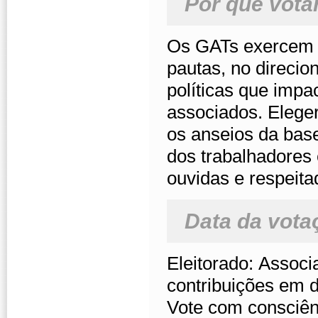
Por que vota
Os GATs exercem p
pautas, no direci
políticas que impa
associados. Elege
os anseios da bas
dos trabalhadores 
ouvidas e respeita
Data da vota
Eleitorado: Assoc
contribuições em d
Vote com consciên