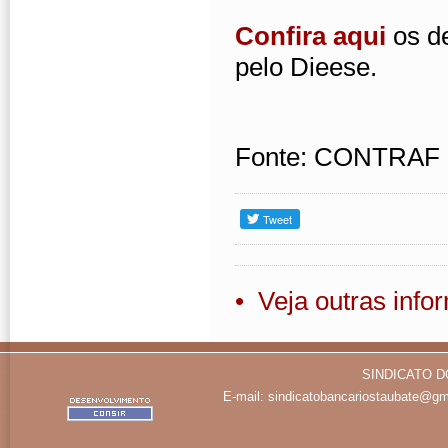
Confira aqui
os de
pelo Dieese.
Fonte: CONTRAF
• Veja outras inf
SINDICATO D
E-mail:
sindicatobancariostaubate@gm