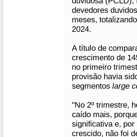
duvidosa (PCLD),
devedores duvido
meses, totalizando
2024.
A título de compa
crescimento de 14
no primeiro trimes
provisão havia sid
segmentos
large c
"No 2º trimestre, 
caído mais, porqu
significativa e, po
crescido, não foi d