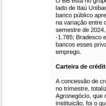
O BB está no grup
lado de Itaú Unib
banco público apr
na variação entre 
semestre de 2024,
-1.785; Bradesco e
bancos esses priv
emprego.
Carteira de crédi
A concessão de cr
no trimestre, tota
Agronegócio, que r
instituição, foi o