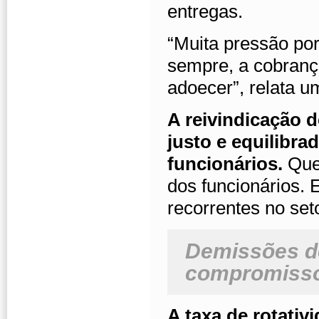
entregas.
“Muita pressão por
sempre, a cobranç
adoecer”, relata u
A reivindicação 
justo e equilibra
funcionários.
Que 
dos funcionários. 
recorrentes no set
Demissões d
compromisso
A taxa de rotativ