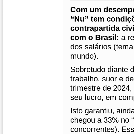
Com um desempen
“Nu” tem condiç
contrapartida civ
com o Brasil:
a r
dos salários (tema
mundo).
Sobretudo diante d
trabalho, suor e 
trimestre de 2024
seu lucro, em co
Isto garantiu, ain
chegou a 33% no “
concorrentes). Es