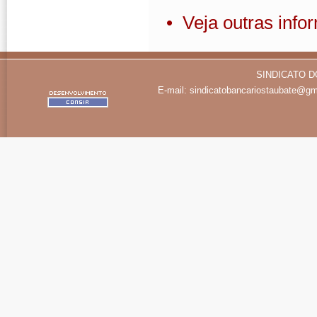
• Veja outras inf
SINDICATO D
E-mail:
sindicatobancariostaubate@gm