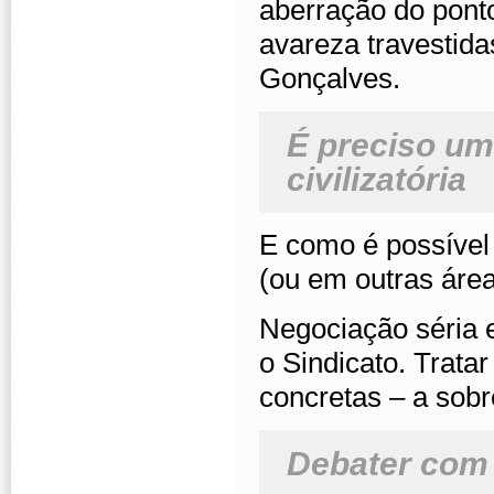
aberração do ponto 
avareza travestida
Gonçalves.
É preciso uma
civilizatória
E como é possível 
(ou em outras áre
Negociação séria e
o Sindicato. Trata
concretas – a sobr
Debater com 