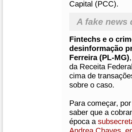
Capital (PCC).
A fake news 
Fintechs e o cri
desinformação pr
Ferreira (PL-MG)
da Receita Federa
cima de transaçõe
sobre o caso.
Para começar, por 
saber que a cobran
época a
subsecretá
Andrea Chaves, e