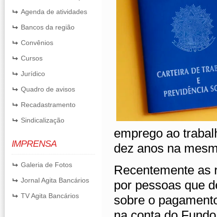
Agenda de atividades
Bancos da região
Convênios
Cursos
Jurídico
Quadro de avisos
Recadastramento
Sindicalização
emprego ao trabal
IMPRENSA
dez anos na mesm
Galeria de Fotos
Recentemente as r
Jornal Agita Bancários
por pessoas que d
TV Agita Bancários
sobre o pagamento
na conta do Fundo