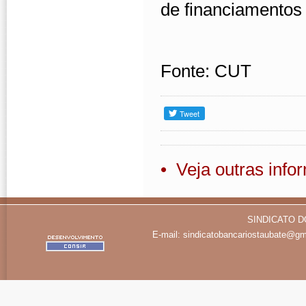
de financiamentos
Fonte: CUT
• Veja outras inf
SINDICATO D
E-mail:
sindicatobancariostaubate@gm