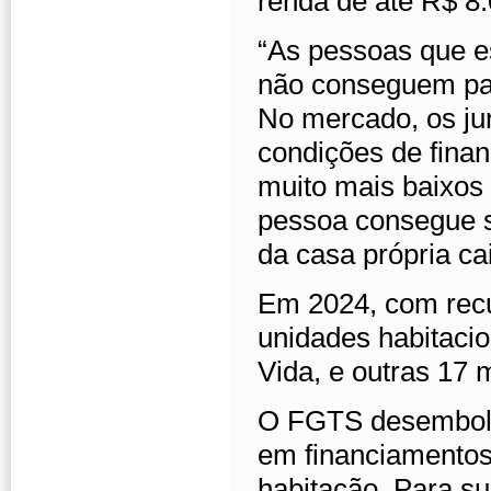
renda de até R$ 8.
“As pessoas que es
não conseguem pag
No mercado, os ju
condições de fina
muito mais baixos 
pessoa consegue s
da casa própria ca
Em 2024, com recu
unidades habitaci
Vida, e outras 17 
O FGTS desembolso
em financiamentos
habitação. Para su