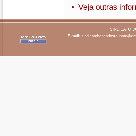
• Veja outras inf
SINDICATO D
E-mail:
sindicatobancariostaubate@gm