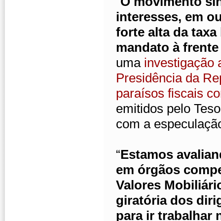
“
O movimento sind
interesses, em ou
forte alta da taxa
mandato à frente
uma
investigação 
Presidência da Re
paraísos fiscais c
emitidos pelo Teso
com a especulação
“
Estamos avalian
em órgãos compe
Valores Mobiliár
giratória dos dir
para ir trabalhar