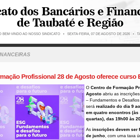
O BEM-VINDO AO NOSSO SINDICATO •
SEXTA-FEIRA, 07 DE AGOSTO DE 2026 • TA
FINANCEIRAS
rmação Profissional 28 de Agosto oferece curso
O
Centro de Formação Pr
Agosto
abriu as inscriçõe
– Fundamentos e Desafios 
será
realizado do dia 9 a
em quatro encontros (às
quartas), das 19h00 às 2
As
inscrições devem ser f
de junho
, com uma taxa ú