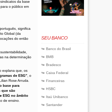
 sindicatos da base
para o público em
ortuguês, significa
to Global (da
SEU BANCO
vocações do então
.
Banco do Brasil
sustentabilidade,
BMB
iras na determinação
Bradesco
o explana que, os
Caixa Federal
rogramas de ESG”
, o
ilian Rose Arruda.
Financeiras
o base para
HSBC
s que são
 de ESG no âmbito
Itaú Unibanco
ão de ensino.
Santander