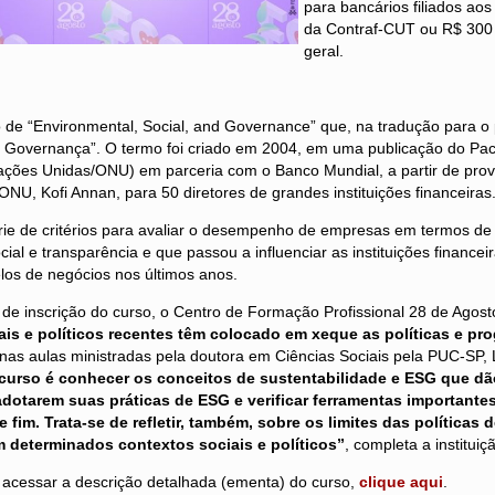
para bancários filiados aos
da Contraf-CUT ou R$ 300 
geral.
de “Environmental, Social, and Governance” que, na tradução para o p
 e Governança”. O termo foi criado em 2004, em uma publicação do Pac
ções Unidas/ONU) em parceria com o Banco Mundial, a partir de pro
 ONU, Kofi Annan, para 50 diretores de grandes instituições financeiras
ie de critérios para avaliar o desempenho de empresas em termos de 
cial e transparência e que passou a influenciar as instituições finance
los de negócios nos últimos anos.
de inscrição do curso, o Centro de Formação Profissional 28 de Agost
is e políticos recentes têm colocado em xeque as políticas e p
as aulas ministradas pela doutora em Ciências Sociais pela PUC-SP, L
 curso é conhecer os conceitos de sustentabilidade e ESG que dã
dotarem suas práticas de ESG e verificar ferramentas importante
te fim. Trata-se de refletir, também, sobre os limites das políticas
 determinados contextos sociais e políticos”
, completa a instituiç
e acessar a descrição detalhada (ementa) do curso,
clique aqui
.