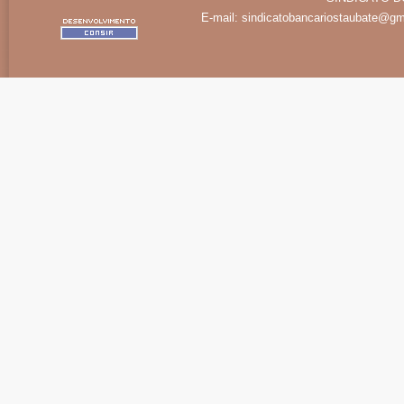
E-mail:
sindicatobancariostaubate@gm