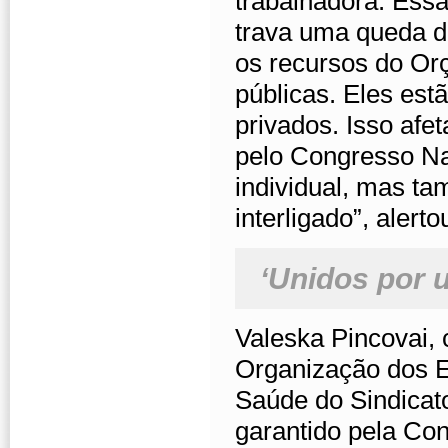
trabalhadora. Essa
trava uma queda d
os recursos do Or
públicas. Eles est
privados. Isso afe
pelo Congresso Nac
individual, mas ta
interligado”, alerto
‘Unidos por 
Valeska Pincovai,
Organização dos E
Saúde do Sindicato
garantido pela Co