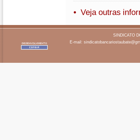
• Veja outras inf
SINDICATO D
E-mail:
sindicatobancariostaubate@gm