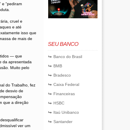
” e “pediram
nduta.
ária, cruel e
taques e até
exatamente isso que
 massa de mais de
SEU BANCO
itidos — que
Banco do Brasil
e da apresentada
BMB
ssão. Muito pelo
Bradesco
Caixa Federal
nal do Trabalho, fez
 de desvio de
Financeiras
 compensação
om que a direção
HSBC
Itaú Unibanco
desqualificar
Santander
dmissível ver um