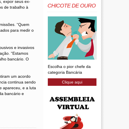
s, expor seus ex-
CHICOTE DE OURO
os de trabalho à
emissões. “Quem
usados para medir o
busivos e invasivos
ização. “Estamos
alho bancário. O
Escolha o pior chefe da
categoria Bancária
antiram um acordo
ncia continua sendo
Clique aqui
e apareceu, e a luta
da bancário e