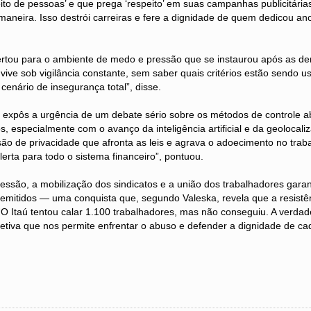
eito de pessoas’ e que prega ‘respeito’ em suas campanhas publicitária
maneira. Isso destrói carreiras e fere a dignidade de quem dedicou an
rtou para o ambiente de medo e pressão que se instaurou após as d
ú vive sob vigilância constante, sem saber quais critérios estão sendo 
nário de insegurança total”, disse.
o expôs a urgência de um debate sério sobre os métodos de controle a
os, especialmente com o avanço da inteligência artificial e da geolocal
ão de privacidade que afronta as leis e agrava o adoecimento no trab
lerta para todo o sistema financeiro”, pontuou.
essão, a mobilização dos sindicatos e a união dos trabalhadores gar
demitidos — uma conquista que, segundo Valeska, revela que a resistê
O Itaú tentou calar 1.100 trabalhadores, mas não conseguiu. A verdad
letiva que nos permite enfrentar o abuso e defender a dignidade de ca