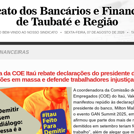
O BEM-VINDO AO NOSSO SINDICATO •
SEXTA-FEIRA, 07 DE AGOSTO DE 2026 • TA
FINANCEIRAS
 da COE Itaú rebate declarações do presidente 
ões em massa e defende trabalhadores injustiç
A coordenadora da Comissão d
Empregados (COE) do Itaú, Val
manifestou repúdio às declaraçõ
presidente do banco, Milton Mal
o evento GAN Summit 2025, em
afirmou que parte dos mais de 
demitidos em setembro teriam f
trabalho”, além de alegar que m