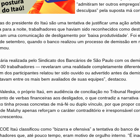
“admitiram ter outros empregos
desculpas” pela suposta má co
as do presidente do Itaú são uma tentativa de justificar uma ação arbitr
 dia para a noite, trabalhadores que haviam sido reconhecidos como des
am uma comunicação de desligamento por ‘baixa produtividade’. Foi 
 de setembro, quando o banco realizou um processo de demissão em
rmou.
nária realizada pelo Sindicato dos Bancários de São Paulo com os dem
400 trabalhadores — revelaram uma realidade completamente diferent
 dos participantes relatou ter sido ouvido ou advertido antes da demi
stavam entre os mais bem avaliados de suas equipes”, destacou.
Valeska, o próprio Itaú, em audiência de conciliação no Tribunal Regio
to de verbas financeiras aos desligados, o que contradiz a narrativa
co tinha provas concretas de má-fé ou duplo vínculo, por que propor
s de Maluhy apenas reforçam o caráter contraditório e irresponsável c
acrescentou.
OE Itaú classificou como “bizarra e ofensiva” a tentativa do banco de 
hadores que, até pouco tempo, eram motivo de orgulho interno. “É ina