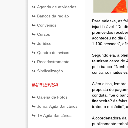
Agenda de atividades
Bancos da região
Para Valeska, as fal
Convênios
injustificável. “Do
promovidos receber
Cursos
aconteceu no dia 8
Jurídico
1.100 pessoas”, afi
Quadro de avisos
Segundo ela, a ple
reuniram cerca de 
Recadastramento
pelo banco. “Nenhum
Sindicalização
contrário, muitos e
Além disso, lembra 
IMPRENSA
proposta de pagamen
conduta. “Se o ban
Galeria de Fotos
financeira? As fala
Jornal Agita Bancários
tratou o episódio”, 
TV Agita Bancários
A coordenadora da C
publicamente trabal