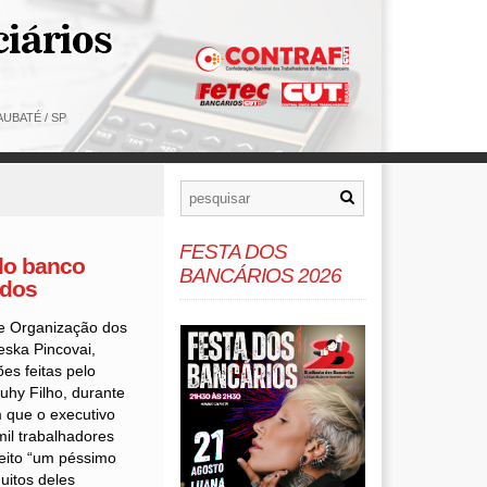
UBATÉ / SP
FESTA DOS
do banco
BANCÁRIOS 2026
ados
e Organização dos
eska Pincovai,
es feitas pelo
uhy Filho, durante
 que o executivo
mil trabalhadores
eito “um péssimo
uitos deles