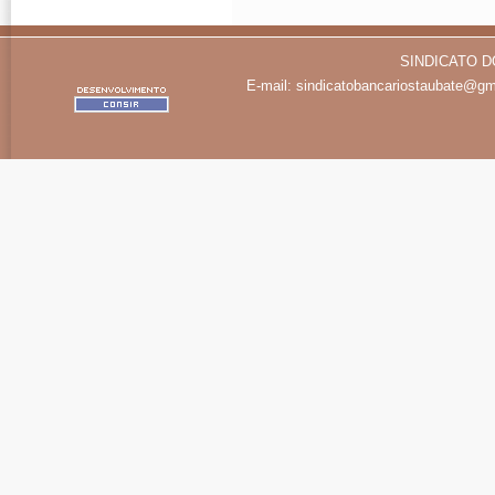
SINDICATO D
E-mail:
sindicatobancariostaubate@gm