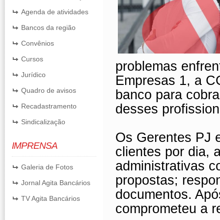
Agenda de atividades
Bancos da região
Convênios
Cursos
problemas enfren
Jurídico
Empresas 1, a CO
Quadro de avisos
banco para cobra
desses profission
Recadastramento
Sindicalização
Os Gerentes PJ er
IMPRENSA
clientes por dia,
administrativas c
Galeria de Fotos
propostas; respon
Jornal Agita Bancários
documentos. Após
TV Agita Bancários
comprometeu a red