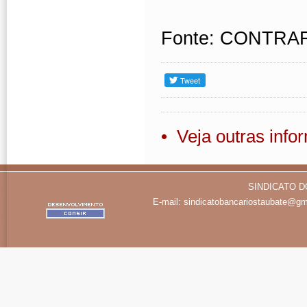
Fonte: CONTRA
• Veja outras inf
SINDICATO D
E-mail:
sindicatobancariostaubate@gm