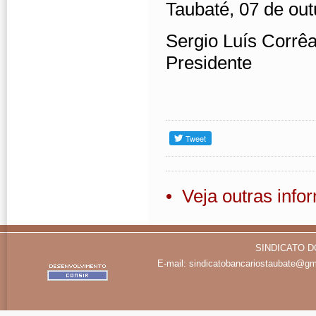
Taubaté, 07 de out
Sergio Luís Corrêa
Presidente
• Veja outras inf
SINDICATO D
E-mail:
sindicatobancariostaubate@gm