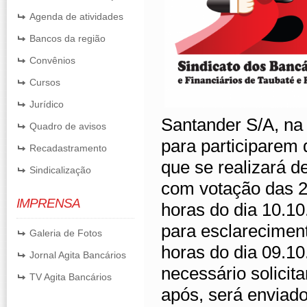
Agenda de atividades
Bancos da região
Convênios
Cursos
Jurídico
Santander S/A, na b
Quadro de avisos
para participarem 
Recadastramento
que se realizará d
Sindicalização
com votação das 2
IMPRENSA
horas do dia 10.10
para esclareciment
Galeria de Fotos
horas do dia 09.10
Jornal Agita Bancários
necessário solicita
TV Agita Bancários
após, será enviad