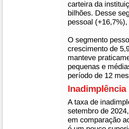
carteira da instit
bilhões. Desse se
pessoal (+16,7%), 
O segmento pessoa
crescimento de 5,
manteve praticamen
pequenas e média
período de 12 mes
Inadimplência
A taxa de inadimpl
setembro de 2024, 
em comparação ao
é um pouco superi