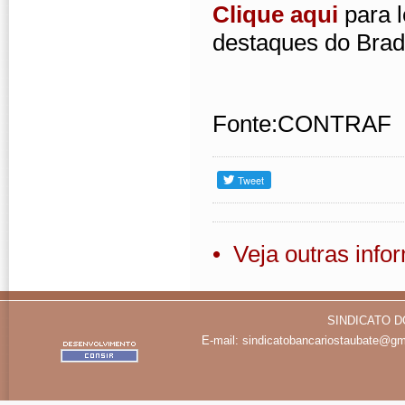
Clique aqui
para 
destaques do Brad
Fonte:CONTRAF
• Veja outras inf
SINDICATO D
E-mail:
sindicatobancariostaubate@gm