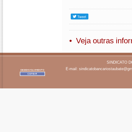
• Veja outras inf
SINDICATO D
E-mail:
sindicatobancariostaubate@gm