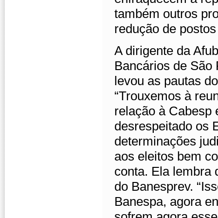
também outros pr
redução de postos 
A dirigente da Afu
Bancários de São P
levou as pautas d
“Trouxemos à reun
relação à Cabesp 
desrespeitado os E
determinações judi
aos eleitos bem c
conta. Ela lembra 
do Banesprev. “Iss
Banespa, agora env
sofrem agora esse