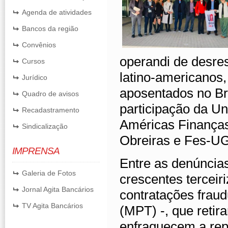
Agenda de atividades
Bancos da região
Convênios
operandi de desre
Cursos
latino-americanos
Jurídico
aposentados no Br
Quadro de avisos
participação da Un
Recadastramento
Américas Finanças
Sindicalização
Obreiras e Fes-UG
IMPRENSA
Entre as denúncia
Galeria de Fotos
crescentes terceir
Jornal Agita Bancários
contratações fraud
TV Agita Bancários
(MPT) -, que retir
enfraquecem a rep