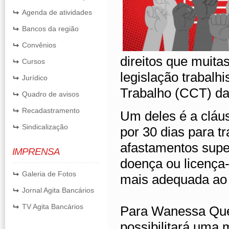
Agenda de atividades
Bancos da região
Convênios
direitos que muita
Cursos
legislação trabalh
Jurídico
Trabalho (CCT) da
Quadro de avisos
Recadastramento
Um deles é a cláu
Sindicalização
por 30 dias para t
afastamentos super
IMPRENSA
doença ou licença
Galeria de Fotos
mais adequada ao 
Jornal Agita Bancários
TV Agita Bancários
Para Wanessa Quei
possibilitará uma