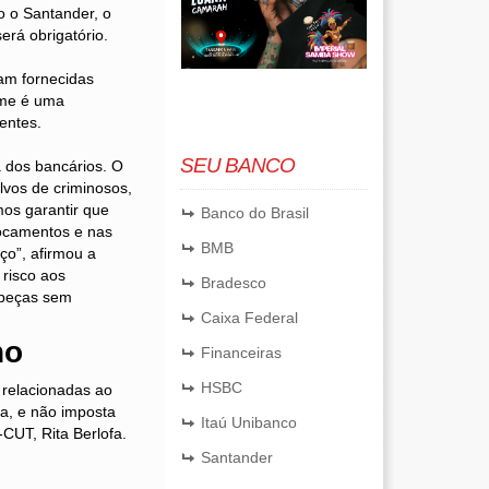
o o Santander, o
rá obrigatório.
jam fornecidas
rme é uma
entes.
SEU BANCO
 dos bancários. O
alvos de criminosos,
mos garantir que
Banco do Brasil
ocamentos e nas
BMB
eço”, afirmou a
risco aos
Bradesco
s peças sem
Caixa Federal
ho
Financeiras
HSBC
 relacionadas ao
da, e não imposta
Itaú Unibanco
CUT, Rita Berlofa.
Santander