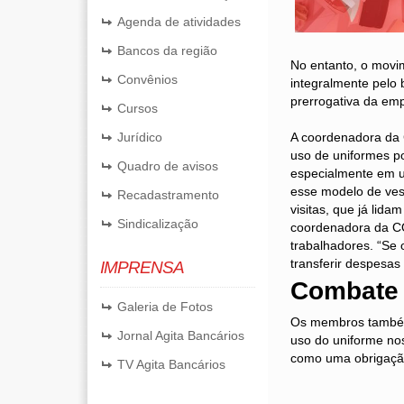
Agenda de atividades
Bancos da região
No entanto, o movime
Convênios
integralmente pelo
prerrogativa da emp
Cursos
Jurídico
A coordenadora da
uso de uniformes po
Quadro de avisos
especialmente em um
esse modelo de ves
Recadastramento
visitas, que já lida
Sindicalização
coordenadora da CO
trabalhadores. “Se 
transferir despesas 
IMPRENSA
Combate 
Galeria de Fotos
Os membros também 
Jornal Agita Bancários
uso do uniforme nos
como uma obrigação 
TV Agita Bancários