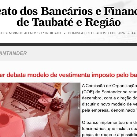
ITO BEM-VINDO AO NOSSO SINDICATO •
DOMINGO, 09 DE AGOSTO DE 2026 • TAU
SANTANDER
r debate modelo de vestimenta imposto pelo b
A Comissão de Organizaçã
(COE) do Santander se reun
dezembro, com a direção d
discutir o novo modelo de v
pela empresa, denominado "
O banco implementou um dr
funcionários, que inclui a d
peças de roupa e a possibili