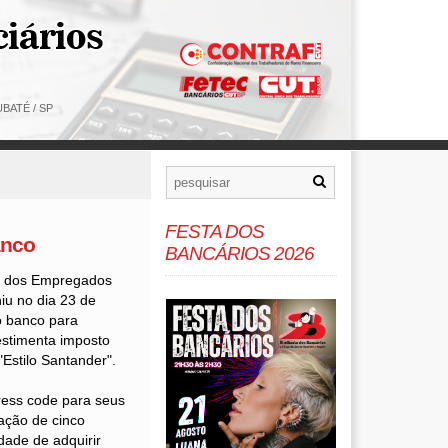
BATÉ / SP
FESTA DOS
anco
BANCÁRIOS 2026
o dos Empregados
iu no dia 23 de
o banco para
estimenta imposto
Estilo Santander".
ess code para seus
oação de cinco
dade de adquirir