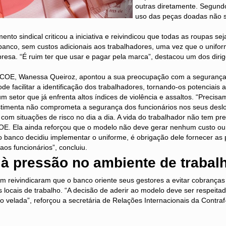
outras diretamente. Segund
uso das peças doadas não se
nto sindical criticou a iniciativa e reivindicou que todas as roupas se
 banco, sem custos adicionais aos trabalhadores, uma vez que o unifo
resa. “É ruim ter que usar e pagar pela marca”, destacou um dos dirig
 COE, Wanessa Queiroz, apontou a sua preocupação com a segurança
de facilitar a identificação dos trabalhadores, tornando-os potenciais 
 setor que já enfrenta altos índices de violência e assaltos. “Precisa
timenta não comprometa a segurança dos funcionários nos seus desl
m com situações de risco no dia a dia. A vida do trabalhador não tem pr
E. Ela ainda reforçou que o modelo não deve gerar nenhum custo ou 
o banco decidiu implementar o uniforme, é obrigação dele fornecer a
aos funcionários”, concluiu.
à pressão no ambiente de trabal
reivindicaram que o banco oriente seus gestores a evitar cobranças
 locais de trabalho. “A decisão de aderir ao modelo deve ser respeita
velada”, reforçou a secretária de Relações Internacionais da Contraf-