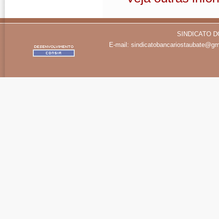
SINDICATO D
E-mail:
sindicatobancariostaubate@gm