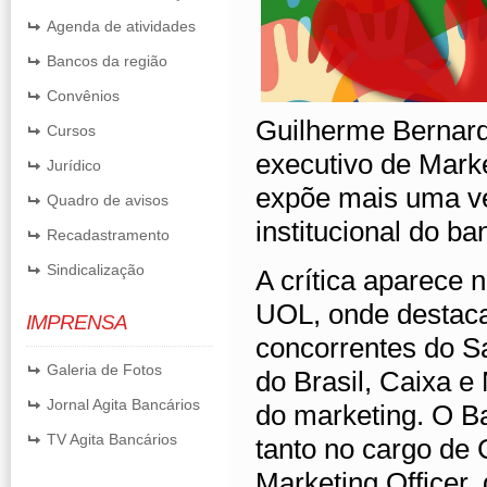
Agenda de atividades
Bancos da região
Convênios
Guilherme Bernard
Cursos
executivo de Marke
Jurídico
expõe mais uma ve
Quadro de avisos
institucional do ba
Recadastramento
Sindicalização
A crítica aparece n
UOL, onde destaca 
IMPRENSA
concorrentes do S
Galeria de Fotos
do Brasil, Caixa 
Jornal Agita Bancários
do marketing. O Ba
TV Agita Bancários
tanto no cargo de
Marketing Officer, 