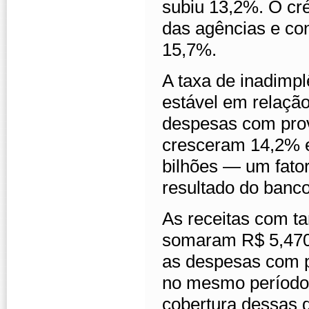
subiu 13,2%. O cré
das agências e co
15,7%.
A taxa de inadimpl
estável em relação
despesas com pro
cresceram 14,2% 
bilhões — um fato
resultado do banco
As receitas com ta
somaram R$ 5,470 
as despesas com p
no mesmo período, 
cobertura dessas d