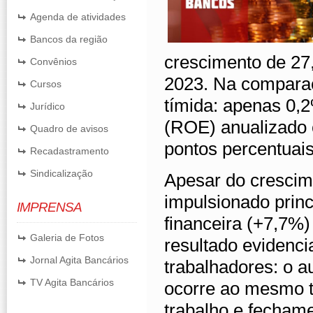
Agenda de atividades
Bancos da região
crescimento de 2
Convênios
2023. Na comparaçã
Cursos
tímida: apenas 0,2
Jurídico
(ROE) anualizado 
Quadro de avisos
pontos percentuai
Recadastramento
Sindicalização
Apesar do crescim
impulsionado prin
IMPRENSA
financeira (+7,7%
Galeria de Fotos
resultado evidenci
Jornal Agita Bancários
trabalhadores: o a
TV Agita Bancários
ocorre ao mesmo 
trabalho e fecham