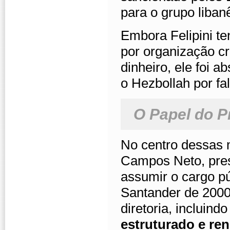
para o grupo liba
Embora Felipini t
por organização c
dinheiro, ele foi a
o Hezbollah por fa
O Papel do P
No centro dessas 
Campos Neto, pres
assumir o cargo p
Santander de 2000
diretoria, incluind
estruturado e re