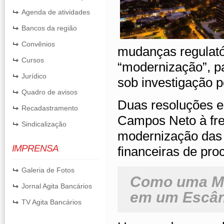
Agenda de atividades
Bancos da região
Convênios
mudanças regulatór
Cursos
“modernização”, pa
Jurídico
sob investigação 
Quadro de avisos
Duas resoluções e
Recadastramento
Campos Neto à fren
Sindicalização
modernização das 
IMPRENSA
financeiras de pro
Galeria de Fotos
Como uma Mu
Jornal Agita Bancários
em um Escând
TV Agita Bancários