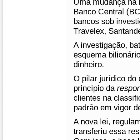
Uma mudança na leg
Banco Central (BC),
bancos sob investi
Travelex, Santand
A investigação, b
esquema bilionári
dinheiro.
O pilar jurídico d
princípio da
respon
clientes na classi
padrão em vigor d
A nova lei, regul
transferiu essa res