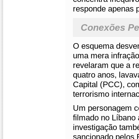
responde apenas p
Conexões Pe
O esquema desven
uma mera infração
revelaram que a r
quatro anos, lava
Capital (PCC), c
terrorismo internac
Um personagem cent
filmado no Líbano 
investigação també
sancionado pelos E