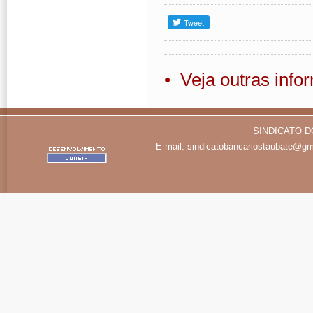
• Veja outras inf
SINDICATO D
E-mail:
sindicatobancariostaubate@gm