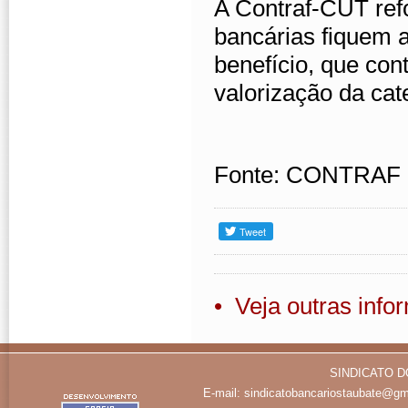
A Contraf-CUT refo
bancárias fiquem 
benefício, que cont
valorização da cat
Fonte: CONTRAF
• Veja outras inf
SINDICATO D
E-mail:
sindicatobancariostaubate@gm