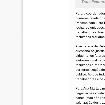
Trabalhador
Para a coordenado
números revelam um
“Mesmo com lucro b
fechando unidades.
trabalhadores. Não 
resultados diariame
A secretária de Rel
questiona as justif
dirigente, os fato
afetaram igualment
resultados e rentab
por terceirização 
público. Ao que tu
trabalhadores e os c
Para Ana Marta Lim
negociações coletiv
banco, mas não rec
valorização dos tra