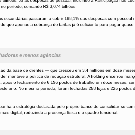
3 bilhões. Já as despesas de pessoal, incluindo a Participação nos Lu
 no período, somando R$ 3,074 bilhões.
tas secundárias passaram a cobrir 188,1% das despesas com pessoal no
do que apenas a cobrança de tarifas já é suficiente para pagar quase
hadores e menos agências
o da base de clientes — que cresceu em 3,4 milhões em doze meses
der manteve a política de redução estrutural. A holding encerrou mar
 após o fechamento de 6.196 postos de trabalho em doze meses, se
 deste ano. No mesmo período, foram fechadas 258 lojas e 225 postos 
nha a estratégia declarada pelo próprio banco de consolidar-se co
mais digital, reduzindo a presença física e o quadro funcional.