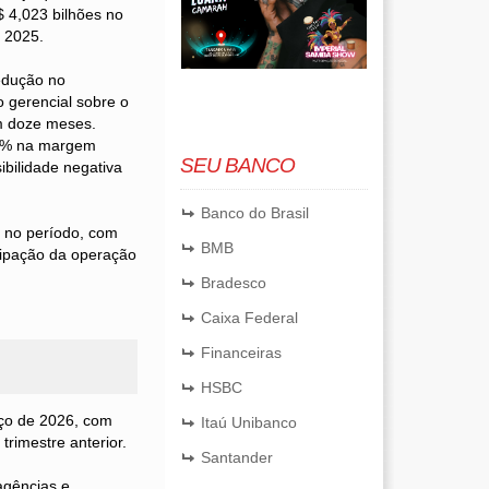
 4,023 bilhões no
e 2025.
edução no
o gerencial sobre o
em doze meses.
0,7% na margem
SEU BANCO
bilidade negativa
Banco do Brasil
s no período, com
BMB
cipação da operação
Bradesco
Caixa Federal
Financeiras
HSBC
rço de 2026, com
Itaú Unibanco
rimestre anterior.
Santander
agências e