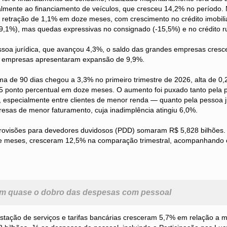
palmente ao financiamento de veículos, que cresceu 14,2% no período
 retração de 1,1% em doze meses, com crescimento no crédito imobili
+9,1%), mas quedas expressivas no consignado (-15,5%) e no crédito ru
soa jurídica, que avançou 4,3%, o saldo das grandes empresas cresc
 empresas apresentaram expansão de 9,9%.
ma de 90 dias chegou a 3,3% no primeiro trimestre de 2026, alta de 0,
,5 ponto percentual em doze meses. O aumento foi puxado tanto pela p
, especialmente entre clientes de menor renda — quanto pela pessoa j
esas de menor faturamento, cuja inadimplência atingiu 6,0%.
rovisões para devedores duvidosos (PDD) somaram R$ 5,828 bilhões
e meses, cresceram 12,5% na comparação trimestral, acompanhando
em quase o dobro das despesas com pessoal
stação de serviços e tarifas bancárias cresceram 5,7% em relação a 