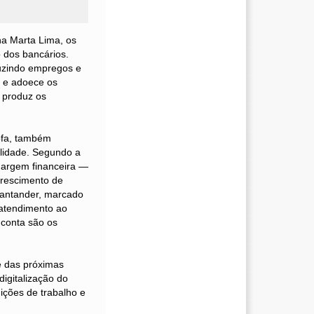
a Marta Lima, os
 dos bancários.
duzindo empregos e
o e adoece os
m produz os
lofa, também
bilidade. Segundo a
margem financeira —
crescimento de
 Santander, marcado
 atendimento ao
 conta são os
e das próximas
igitalização do
ições de trabalho e