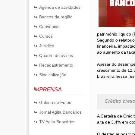
Agenda de atividades
Bancos da região
Convênios
patrimônio líquido 
Cursos
Segundo o relatóri
Jurídico
financeira, impacta
ao aumento da taxa 
Quadro de avisos
Apesar do desempenh
Recadastramento
crescimento de 12,
Sindicalização
brasileira nesse res
IMPRENSA
Crédito cres
Galeria de Fotos
Jornal Agita Bancários
A Carteira de Créd
TV Agita Bancários
alta de 3,4% em do
O destaque positivo