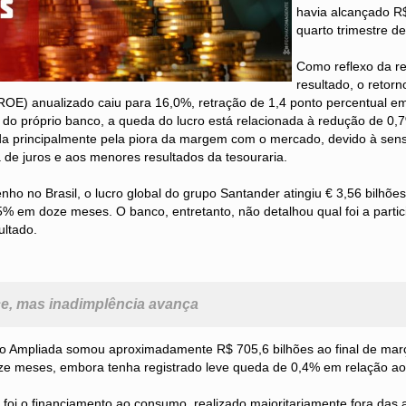
havia alcançado R$
quarto trimestre d
Como reflexo da r
resultado, o retorn
(ROE) anualizado caiu para 16,0%, retração de 1,4 ponto percentual 
o do próprio banco, a queda do lucro está relacionada à redução de 
da principalmente pela piora da margem com o mercado, devido à sensi
de juros e aos menores resultados da tesouraria.
o no Brasil, o lucro global do grupo Santander atingiu € 3,56 bilhõe
5% em doze meses. O banco, entretanto, não detalhou qual foi a parti
ultado.
ce, mas inadimplência avança
ito Ampliada somou aproximadamente R$ 705,6 bilhões ao final de ma
ze meses, embora tenha registrado leve queda de 0,4% em relação ao t
 foi o financiamento ao consumo, realizado majoritariamente fora das 