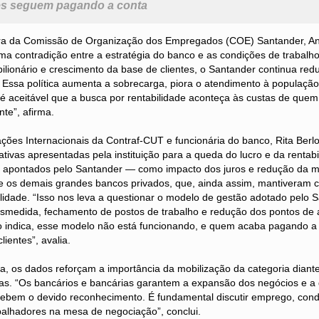
es seguem pagando a conta
ra da Comissão de Organização dos Empregados (COE) Santander, An
a contradição entre a estratégia do banco e as condições de trabalho
ilionário e crescimento da base de clientes, o Santander continua re
 Essa política aumenta a sobrecarga, piora o atendimento à populaçã
é aceitável que a busca por rentabilidade aconteça às custas de que
nte”, afirma.
ações Internacionais da Contraf-CUT e funcionária do banco, Rita Ber
icativas apresentadas pela instituição para a queda do lucro e da renta
res apontados pelo Santander — como impacto dos juros e redução da 
e os demais grandes bancos privados, que, ainda assim, mantiveram 
ilidade. “Isso nos leva a questionar o modelo de gestão adotado pelo
desmedida, fechamento de postos de trabalho e redução dos pontos de
do indica, esse modelo não está funcionando, e quem acaba pagando a
lientes”, avalia.
a, os dados reforçam a importância da mobilização da categoria diant
as. “Os bancários e bancárias garantem a expansão dos negócios e a d
ebem o devido reconhecimento. É fundamental discutir emprego, cond
balhadores na mesa de negociação”, conclui.