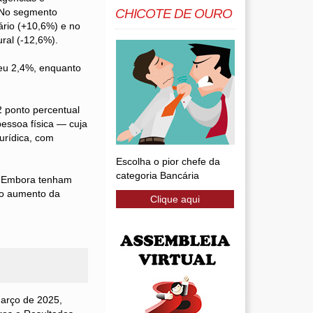
. No segmento
CHICOTE DE OURO
ário (+10,6%) e no
ral (-12,6%).
eu 2,4%, enquanto
2 ponto percentual
essoa física — cuja
urídica, com
Escolha o pior chefe da
categoria Bancária
. Embora tenham
 o aumento da
Clique aqui
março de 2025,