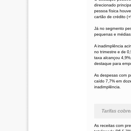
direcionado princi
pessoa física houve
cartão de crédito (
Já no segmento pes
pequenas e médias
A inadimplência aci
no trimestre e de 0
taxa alcançou 4,9%
destaque para empr
As despesas com p
caído 7,7% em doz
inadimplência.
Tarifas cobr
As receitas com pre