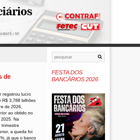
UBATÉ / SP
FESTA DOS
s de
BANCÁRIOS 2026
registrou lucro
e R$ 3,788 bilhões
tre de 2026,
rior ao obtido no
 2025. Na
trimestre
rior, a queda foi
3%, já que o banco