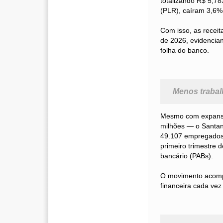
totalizando R$ 5,78
(PLR), caíram 3,6%
Com isso, as recei
de 2026, evidencian
folha do banco.
Menos trabal
Mesmo com expansã
milhões — o Santan
49.107 empregados,
primeiro trimestre
bancário (PABs).
O movimento acompa
financeira cada vez 