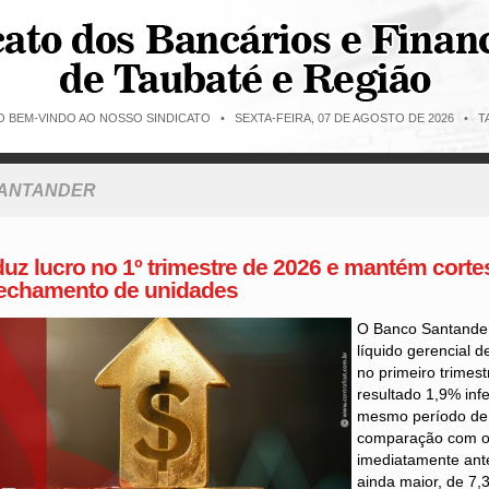
O BEM-VINDO AO NOSSO SINDICATO •
SEXTA-FEIRA, 07 DE AGOSTO DE 2026 • TA
SANTANDER
uz lucro no 1º trimestre de 2026 e mantém corte
echamento de unidades
O Banco Santander 
líquido gerencial d
no primeiro trimes
resultado 1,9% infe
mesmo período de
comparação com o 
imediatamente ante
ainda maior, de 7,