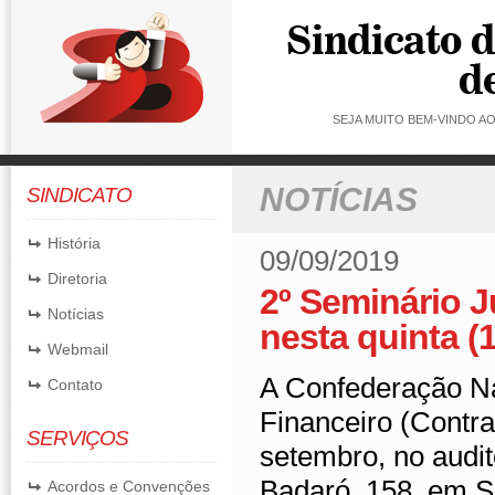
SEJA MUITO BEM-VINDO 
NOTÍCIAS
SINDICATO
História
09/09/2019
Diretoria
2º Seminário 
Notícias
nesta quinta (
Webmail
A Confederação N
Contato
Financeiro (Contra
SERVIÇOS
setembro, no audit
Badaró, 158, em Sã
Acordos e Convenções