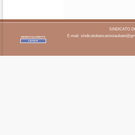
SINDICATO D
E-mail:
sindicatobancariostaubate@gm