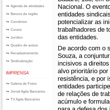
Nacional. O evento
Agenda de atividades
entidades sindicais
Bancos da região
potencializar as in
Convênios
trabalhadores de to
Cursos
das entidades.
Jurídico
Quadro de avisos
De acordo com o s
Recadastramento
Souza, a conjuntur
Sindicalização
incisivos a direito
alvo prioritário p
IMPRENSA
resistência, e por
Galeria de Fotos
entidades particip
Jornal Agita Bancários
de relações de tra
TV Agita Bancários
acúmulo e formula
para a defesa dos 