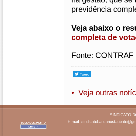
previdência compl
Veja abaixo o resu
completa de vota
Fonte: CONTRAF
• Veja outras notíc
SINDICATO D
E-mail:
sindicatobancariostaubate@gm