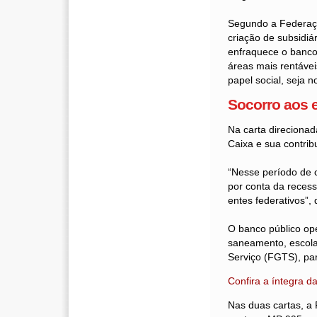
Segundo a Federaçã
criação de subsidiár
enfraquece o banco 
áreas mais rentávei
papel social, seja 
Socorro aos 
Na carta direcionad
Caixa e sua contrib
“Nesse período de c
por conta da reces
entes federativos”, 
O banco público ope
saneamento, escola
Serviço (FGTS), par
Confira a íntegra d
Nas duas cartas, a 