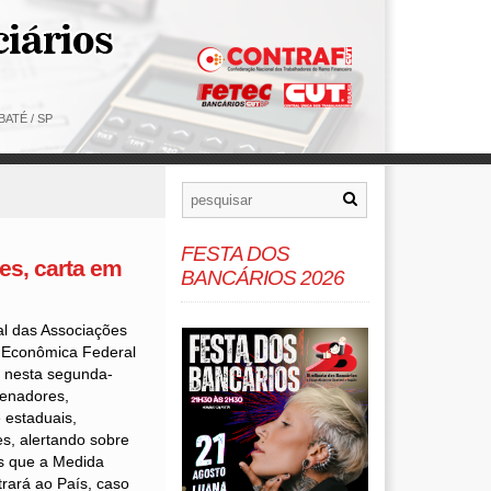
ATÉ / SP
FESTA DOS
es, carta em
BANCÁRIOS 2026
l das Associações
 Econômica Federal
 nesta segunda-
senadores,
 estaduais,
es, alertando sobre
is que a Medida
trará ao País, caso