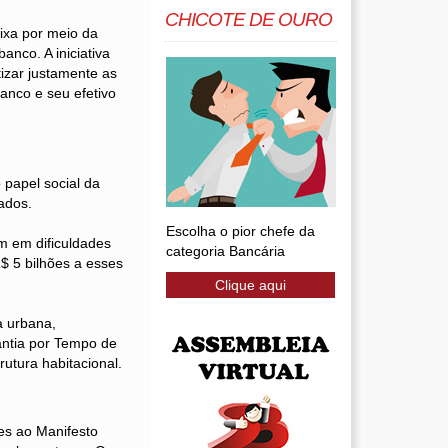
CHICOTE DE OURO
ixa por meio da
anco. A iniciativa
izar justamente as
anco e seu efetivo
 papel social da
ados.
Escolha o pior chefe da
am em dificuldades
categoria Bancária
$ 5 bilhões a esses
Clique aqui
a urbana,
antia por Tempo de
utura habitacional.
res ao Manifesto