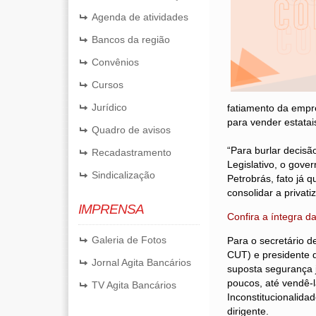
Agenda de atividades
Bancos da região
Convênios
Cursos
Jurídico
fatiamento da empr
para vender estatai
Quadro de avisos
“Para burlar decis
Recadastramento
Legislativo, o gov
Sindicalização
Petrobrás, fato já
consolidar a privat
IMPRENSA
Confira a íntegra d
Galeria de Fotos
Para o secretário 
CUT) e presidente d
Jornal Agita Bancários
suposta segurança j
poucos, até vendê-l
TV Agita Bancários
Inconstitucionalida
dirigente.