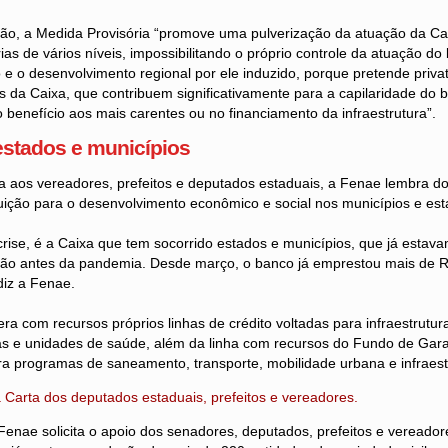
o, a Medida Provisória “promove uma pulverização da atuação da Ca
ias de vários níveis, impossibilitando o próprio controle da atuação do b
e o desenvolvimento regional por ele induzido, porque pretende privat
s da Caixa, que contribuem significativamente para a capilaridade do b
no benefício aos mais carentes ou no financiamento da infraestrutura”.
estados e municípios
a aos vereadores, prefeitos e deputados estaduais, a Fenae lembra do
uição para o desenvolvimento econômico e social nos municípios e est
rise, é a Caixa que tem socorrido estados e municípios, que já estav
são antes da pandemia. Desde março, o banco já emprestou mais de R
diz a Fenae.
ra com recursos próprios linhas de crédito voltadas para infraestrutur
s e unidades de saúde, além da linha com recursos do Fundo de Gar
a programas de saneamento, transporte, mobilidade urbana e infraestr
a Carta dos deputados estaduais, prefeitos e vereadores.
Fenae solicita o apoio dos senadores, deputados, prefeitos e vereado