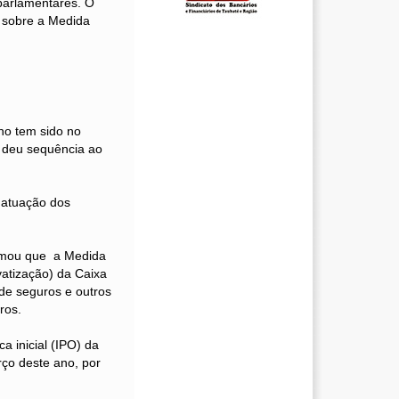
parlamentares. O
 sobre a Medida
no tem sido no
, deu sequência ao
a atuação dos
firmou que a Medida
vatização) da Caixa
de seguros e outros
ros.
a inicial (IPO) da
ço deste ano, por