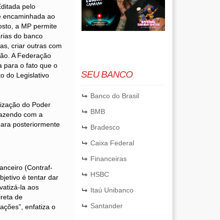
ditada pelo
e encaminhada ao
sto, a MP permite
árias do banco
las, criar outras com
ação. A Federação
 para o fato que o
SEU BANCO
 do Legislativo
Banco do Brasil
rização do Poder
BMB
fazendo com a
para posteriormente
Bradesco
Caixa Federal
Financeiras
nceiro (Contraf-
HSBC
jetivo é tentar dar
vatizá-la aos
Itaú Unibanco
ireta de
Santander
ações”, enfatiza o