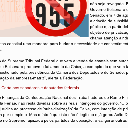
não seja revogada. E
Governo Bolsonaro 
Senado, em 7 de ago
a criação de subsidi
público e, a partir de
objetivo de privatiz
chama atenção ainda
esa constitui uma manobra para burlar a necessidade de consentimento
s.
ão do Supremo Tribunal Federal que veta a venda de estatais sem auto
erno Bolsonaro promove o fatiamento da Caixa, a exemplo do que vem 
 questionado pela presidência da Câmara dos Deputados e do Senado, 
ização da empresa-matriz”, alerta a Federação.
a Carta aos senadores e deputados federais.
de Finanças da Confederação Nacional dos Trabalhadores do Ramo Fina
a Fenae, não resta dúvidas sobre as reais intenções do governo. “O ob
urídica ao processo de ‘subsidiarização’ da Caixa, com intenção de pri
a por completo. Mas o fato é que isto não é legítimo e já gerou Ação D
de no Supremo, ajuizada pelos partidos da oposição, e vai gerar outras 