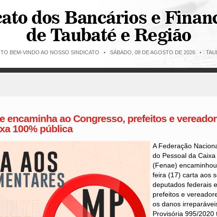
ITO BEM-VINDO AO NOSSO SINDICATO •
SÁBADO, 08 DE AGOSTO DE 2026 • TAUB
e encaminha ao Congresso, prefeitos e vereador
ixa 100% pública
A Federação Naciona
do Pessoal da Caixa
(Fenae) encaminhou
feira (17) carta aos 
deputados federais e
prefeitos e vereador
os danos irreparáve
Provisória 995/2020 