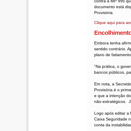
contra a MP 995 qu
documento está dis
Provisória.
Clique aqui para as
Encolhimento
Embora tenha afirma
sentido contrário. 
plano de fatiamento
“Na prática, o gove
bancos públicos, pa
Em nota, a Secretár
Provisória é o prim
e que a intenção d
não-estratégicos. Já
Logo após editar a 
Caixa Seguridade n
conta da instabili