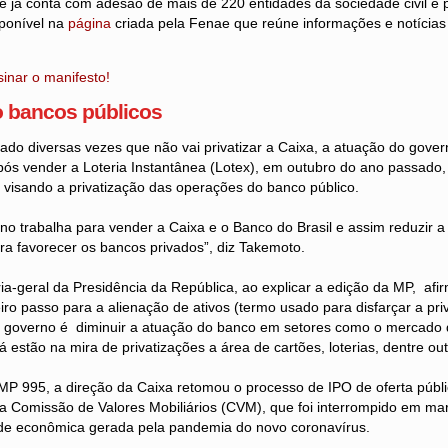
e já conta com adesão de mais de 220 entidades da sociedade civil e 
ponível na
página
criada pela Fenae que reúne informações e notícias
sinar o manifesto!
 bancos públicos
do diversas vezes que não vai privatizar a Caixa, a atuação do gover
Após vender a Loteria Instantânea (Lotex), em outubro do ano passado
 visando a privatização das operações do banco público.
rno trabalha para vender a Caixa e o Banco do Brasil e assim reduzir 
ra favorecer os bancos privados”, diz Takemoto.
ia-geral da Presidência da República, ao explicar a edição da MP, a
eiro passo para a alienação de ativos (termo usado para disfarçar a pri
o governo é diminuir a atuação do banco em setores como o mercado 
 estão na mira de privatizações a área de cartões, loterias, dentre out
MP 995, a direção da Caixa retomou o processo de IPO de oferta públic
a Comissão de Valores Mobiliários (CVM), que foi interrompido em mar
dade econômica gerada pela pandemia do novo coronavírus.