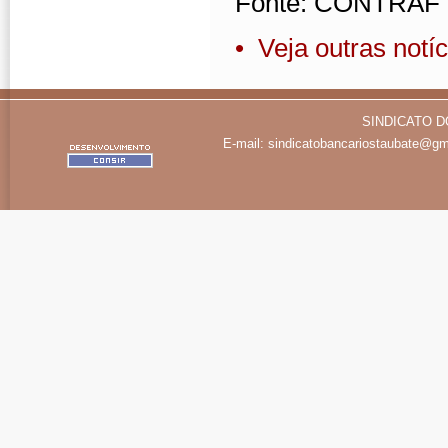
Fonte: CONTRAF
• Veja outras notíc
SINDICATO D
E-mail:
sindicatobancariostaubate@gm