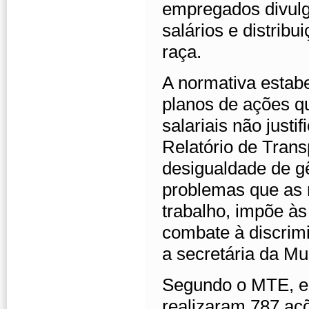
empregados divulg
salários e distrib
raça.
A normativa estab
planos de ações qu
salariais não justi
Relatório de Trans
desigualdade de gê
problemas que as
trabalho, impõe à
combate à discrimi
a secretária da M
Segundo o MTE, em
realizaram 787 açõ