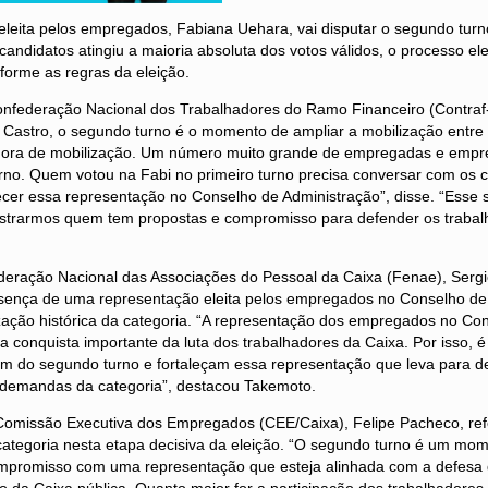
 eleita pelos empregados, Fabiana Uehara, vai disputar o segundo tur
didatos atingiu a maioria absoluta dos votos válidos, o processo ele
forme as regras da eleição.
Confederação Nacional dos Trabalhadores do Ramo Financeiro (Contr
 Castro, o segundo turno é o momento de ampliar a mobilização entre
 hora de mobilização. Um número muito grande de empregadas e empr
urno. Quem votou na Fabi no primeiro turno precisa conversar com os 
ecer essa representação no Conselho de Administração”, disse. “Esse
strarmos quem tem propostas e compromisso para defender os trabal
deração Nacional das Associações do Pessoal da Caixa (Fenae), Serg
esença de uma representação eleita pelos empregados no Conselho de
zação histórica da categoria. “A representação dos empregados no Co
 conquista importante da luta dos trabalhadores da Caixa. Por isso, 
pem do segundo turno e fortaleçam essa representação que leva para d
demandas da categoria”, destacou Takemoto.
omissão Executiva dos Empregados (CEE/Caixa), Felipe Pacheco, ref
categoria nesta etapa decisiva da eleição. “O segundo turno é um mo
ompromisso com uma representação que esteja alinhada com a defes