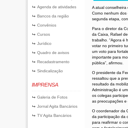
Agenda de atividades
A atual conselheira
Como nenhum dos can
Bancos da região
segunda etapa, con
Convênios
Para o diretor da 
Cursos
da Caixa, Rafael de
trabalho. “Agora é
Jurídico
votar no primeiro t
um voto para fortal
Quadro de avisos
importante para mo
Recadastramento
pública”, afirmou.
Sindicalização
O presidente da Fe
ressaltou que a pr
IMPRENSA
resultado da mobili
Administração é uma
os colegas partici
Galeria de Fotos
as preocupações e 
Jornal Agita Bancários
O coordenador da C
TV Agita Bancários
da participação da 
para reafirmar o c