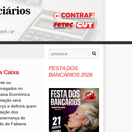
ATÉ / SP
FESTA DOS
a Caixa
BANCÁRIOS 2026
nte ou
pregados no
Caixa Econômica
otação será
arço e definirá quem
tação dos
governança do
ção de Fabiana