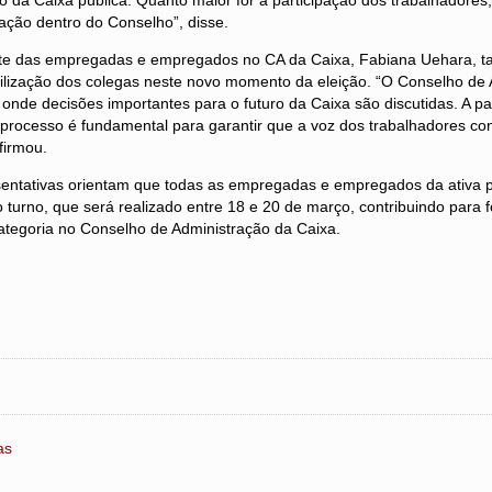
o da Caixa pública. Quanto maior for a participação dos trabalhadores,
ação dentro do Conselho”, disse.
nte das empregadas e empregados no CA da Caixa, Fabiana Uehara, 
ilização dos colegas neste novo momento da eleição. “O Conselho de
 onde decisões importantes para o futuro da Caixa são discutidas. A pa
rocesso é fundamental para garantir que a voz dos trabalhadores co
firmou.
sentativas orientam que todas as empregadas e empregados da ativa p
turno, que será realizado entre 18 e 20 de março, contribuindo para f
ategoria no Conselho de Administração da Caixa.
as