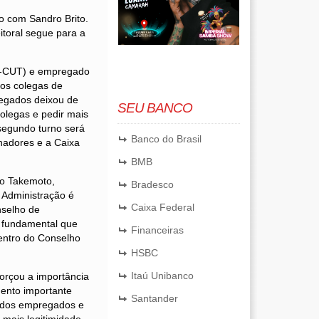
no com Sandro Brito.
itoral segue para a
af-CUT) e empregado
 os colegas de
egados deixou de
SEU BANCO
colegas e pedir mais
 segundo turno será
Banco do Brasil
hadores e a Caixa
BMB
io Takemoto,
Bradesco
 Administração é
Caixa Federal
nselho de
é fundamental que
Financeiras
entro do Conselho
HSBC
Itaú Unibanco
orçou a importância
mento importante
Santander
a dos empregados e