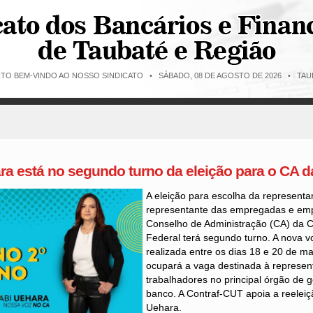
ITO BEM-VINDO AO NOSSO SINDICATO •
SÁBADO, 08 DE AGOSTO DE 2026 • TAUB
a está no segundo turno da eleição para o CA d
A eleição para escolha da representa
representante das empregadas e em
Conselho de Administração (CA) da 
Federal terá segundo turno. A nova v
realizada entre os dias 18 e 20 de m
ocupará a vaga destinada à represen
trabalhadores no principal órgão de 
banco. A Contraf-CUT apoia a reelei
Uehara.