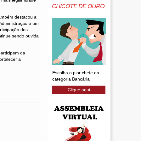
 mais legitimidade
CHICOTE DE OURO
também destacou a
 Administração é um
rticipação dos
ntinue sendo ouvida
articipem da
ortalecer a
Escolha o pior chefe da
categoria Bancária
Clique aqui