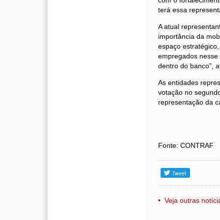
com o fortaleciment
terá essa represent
A atual representa
importância da mob
espaço estratégico,
empregados nesse p
dentro do banco”, a
As entidades repre
votação no segundo 
representação da c
Fonte: CONTRAF
• Veja outras notíci