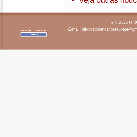
• Veja outras notíc
SINDICATO D
E-mail:
sindicatobancariostaubate@gm