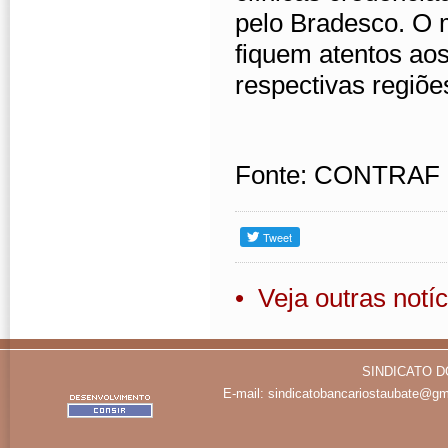
pelo Bradesco. O m
fiquem atentos ao
respectivas regiõe
Fonte: CONTRAF
• Veja outras notíc
SINDICATO D
E-mail:
sindicatobancariostaubate@gm