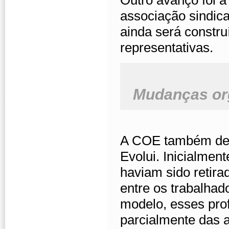
Outro avanço foi a
associação sindica
ainda será constr
representativas.
Mudanças org
A COE também deb
Evolui. Inicialme
haviam sido retir
entre os trabalhad
modelo, esses prof
parcialmente das a