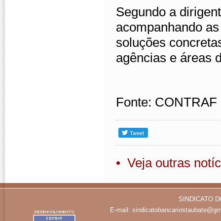
Segundo a dirigen
acompanhando as 
soluções concreta
agências e áreas d
Fonte: CONTRAF
• Veja outras notíc
SINDICATO D
E-mail:
sindicatobancariostaubate@gm