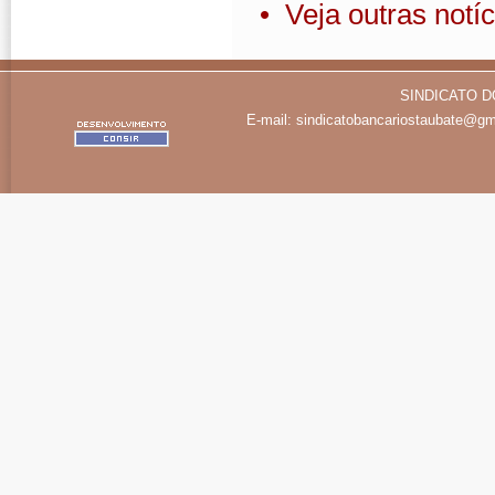
• Veja outras notíc
SINDICATO D
E-mail:
sindicatobancariostaubate@gm