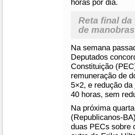
horas por dia.
Reta final d
de manobras
Na semana passada
Deputados concor
Constituição (PEC
remuneração de do
5×2, e redução da
40 horas, sem redu
Na próxima quarta-
(Republicanos-BA),
duas PECs sobre 