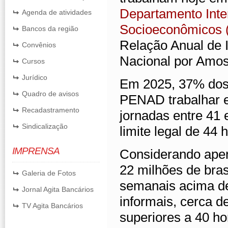
Departamento Inter
Agenda de atividades
Socioeconômicos 
Bancos da região
Relação Anual de 
Convênios
Nacional por Amos
Cursos
Jurídico
Em 2025, 37% dos
Quadro de avisos
PENAD trabalhar 
Recadastramento
jornadas entre 41
Sindicalização
limite legal de 44 
IMPRENSA
Considerando apen
22 milhões de bras
Galeria de Fotos
semanais acima de
Jornal Agita Bancários
informais, cerca d
TV Agita Bancários
superiores a 40 ho