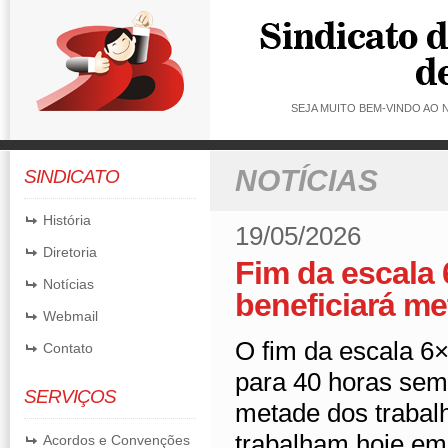
SEJA MUITO BEM-VINDO AO
NOTÍCIAS
SINDICATO
História
19/05/2026
Diretoria
Fim da escala 
Notícias
beneficiará me
Webmail
O fim da escala 6
Contato
para 40 horas sema
SERVIÇOS
metade dos trabal
trabalham hoje em
Acordos e Convenções