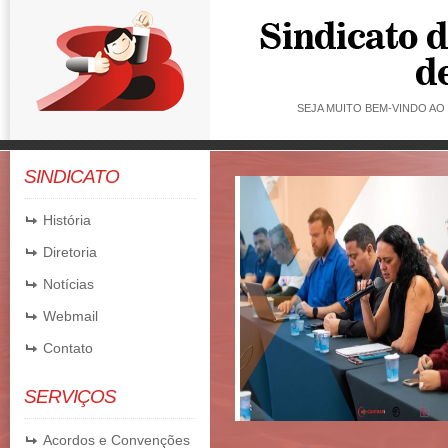
SEJA MUITO BEM-VINDO A
SINDICATO
Saúde Caixa: Banco apr
proposta que chega a do
História
mensalidade
Diretoria
Notícias
A Comissão Executiva dos Emprega
da Caixa repudiou e recusou a prop
Webmail
apresentada pelo banco para o cust
Contato
Caixa, nesta ...
06/08/2026
SERVIÇOS
Acordos e Convenções