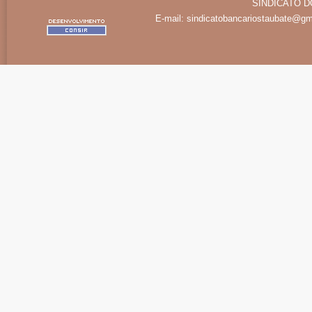
SINDICATO D
E-mail:
sindicatobancariostaubate@gm