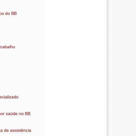
ios do BB
trabalho
cializado
 por saúde no BB
a de assistência