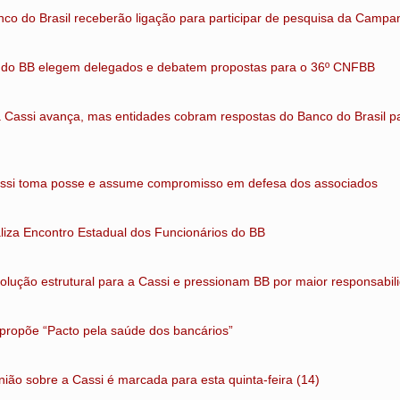
nco do Brasil receberão ligação para participar de pesquisa da Camp
s do BB elegem delegados e debatem propostas para o 36º CNFBB
 Cassi avança, mas entidades cobram respostas do Banco do Brasil p
assi toma posse e assume compromisso em defesa dos associados
za Encontro Estadual dos Funcionários do BB
lução estrutural para a Cassi e pressionam BB por maior responsabil
ropõe “Pacto pela saúde dos bancários”
ião sobre a Cassi é marcada para esta quinta-feira (14)