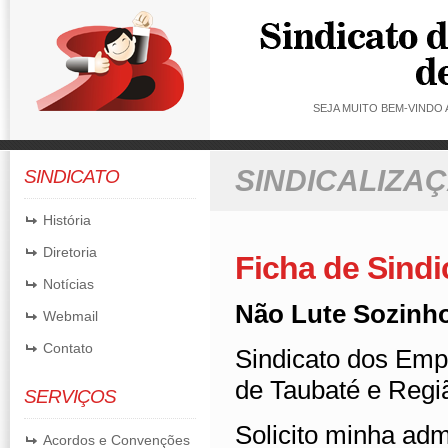
SEJA MUITO BEM-VINDO
SINDICALIZA
SINDICATO
História
Diretoria
Ficha de Sindi
Notícias
Não Lute Sozinho:
Webmail
Contato
Sindicato dos Em
de Taubaté e Regi
SERVIÇOS
Solicito minha ad
Acordos e Convenções