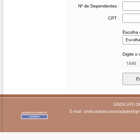
Nº de Dependentes :
CPT :
Escolha 
Digite o
SINDICATO D
E-mail:
sindicatobancariostaubate@gm