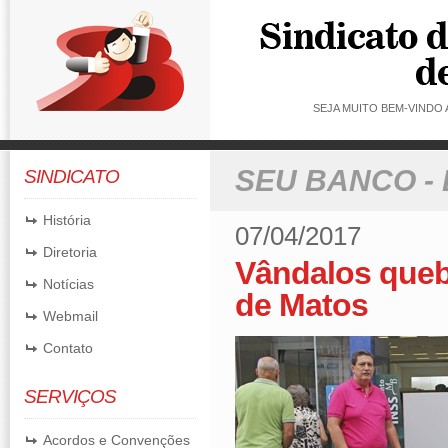
SEJA MUITO BEM-VINDO
SEU BANCO -
SINDICATO
História
07/04/2017
Diretoria
Vândalos queb
Notícias
de Matos
Webmail
Contato
SERVIÇOS
Acordos e Convenções