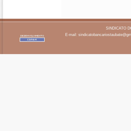
SINDICATO D
E-mail:
sindicatobancariostaubate@gm