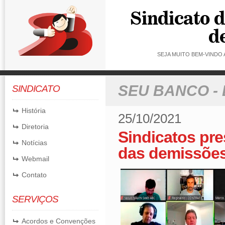
SEJA MUITO BEM-VINDO
SEU BANCO -
SINDICATO
História
25/10/2021
Diretoria
Sindicatos pre
Notícias
das demissõe
Webmail
Contato
SERVIÇOS
Acordos e Convenções