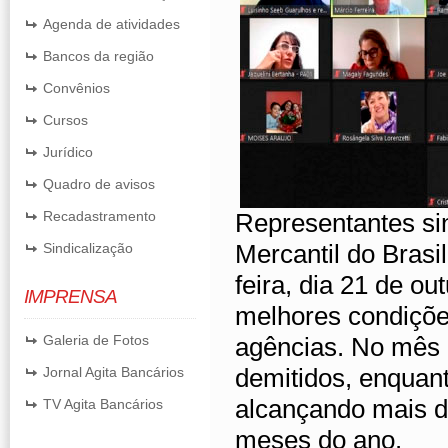
Agenda de atividades
Bancos da região
Convênios
Cursos
Jurídico
Quadro de avisos
Recadastramento
Representantes si
Mercantil do Brasi
Sindicalização
feira, dia 21 de o
IMPRENSA
melhores condiçõe
Galeria de Fotos
agências. No mês 
demitidos, enquant
Jornal Agita Bancários
alcançando mais d
TV Agita Bancários
meses do ano.