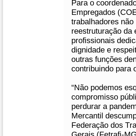
Para o coordenad
Empregados (COE)
trabalhadores não
reestruturação da 
profissionais ded
dignidade e respei
outras funções de
contribuindo para 
“Não podemos esq
compromisso públi
perdurar a pandem
Mercantil descump
Federação dos Tr
Gerais (Fetrafi-M