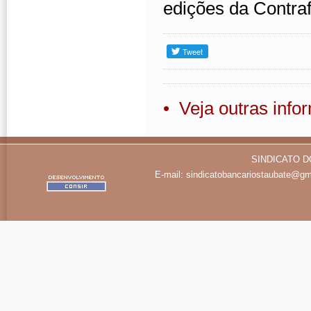
edições da Contr
• Veja outras inf
SINDICATO D
E-mail:
sindicatobancariostaubate@gm